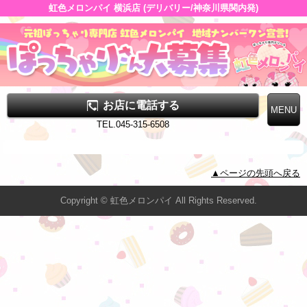
虹色メロンパイ 横浜店 (デリバリー/神奈川県関内発)
お店に電話する
TEL.045-315-6508
▲ページの先頭へ戻る
Copyright © 虹色メロンパイ All Rights Reserved.